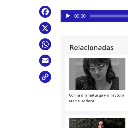
Reproductor
Facebook
de
00:00
audio
X
WhatsApp
Relacionadas
Email
Copy
Link
Con la dramaturga y directora
María Dodera