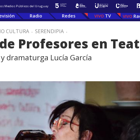
 los Medios Públicos del Uruguay
evisión
Radio
Redes
TV
Ra
IO CULTURA
.
SERENDIPIA
.
 de Profesores en Teat
 y dramaturga Lucía García