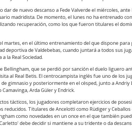
ndo dar de nuevo descanso a Fede Valverde el miércoles, ante
uario madridista. De momento, el lunes no ha entrenado con
ealizando recuperación, como los que fueron titulares el dom
 el martes, en el último entrenamiento del que dispone para
dad deportiva de Valdebebas, cuando juntará a todos sus jug
a a la Real Sociedad.
de Bellingham, que se perdió por sanción el duelo liguero a
isita al Real Betis. El centrocampista inglés fue uno de los 
 de gimnasio y posteriormente en el césped, junto a Andriy 
o Camavinga, Arda Güler y Endrick.
ctos tácticos, los jugadores completaron ejercicios de pose
s reducidos. Titulares de Ancelotti como Rüdiger y Ceballos
lingham como novedades en un once en el que también puede
arletto' debe decidir si mantiene a su tridente o da descanso