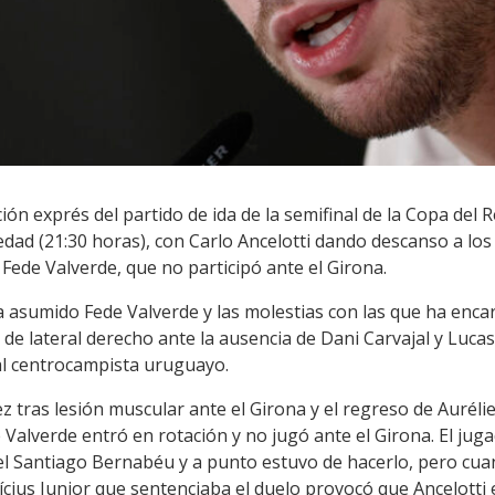
ción exprés del partido de ida de la semifinal de la Copa del 
edad (21:30 horas), con Carlo Ancelotti dando descanso a los
Fede Valverde, que no participó ante el Girona.
ha asumido Fede Valverde y las molestias con las que ha enc
 de lateral derecho ante la ausencia de Dani Carvajal y Luc
al centrocampista uruguayo.
z tras lesión muscular ante el Girona y el regreso de Aurél
e Valverde entró en rotación y no jugó ante el Girona. El ju
 el Santiago Bernabéu y a punto estuvo de hacerlo, pero cu
inícius Junior que sentenciaba el duelo provocó que Ancelotti