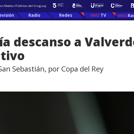
 los Medios Públicos del Uruguay
evisión
Radio
Redes
TV
Ra
ía descanso a Valver
tivo
San Sebastián, por Copa del Rey