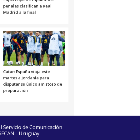
penales clasifican a Real
Madrid a la final
Catar: España viaja este
martes a Jordania para
disputar su único amistoso de
preparación
el Servicio de Comunicación
 SECAN - Uruguay