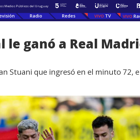
 los Medios Públicos del Uruguay
evisión
Radio
Redes
TV
Ra
al le ganó a Real Madr
ian Stuani que ingresó en el minuto 72, 