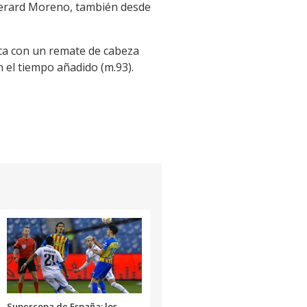
Gerard Moreno, también desde
orca con un remate de cabeza
 el tiempo añadido (m.93).
Supercopa de España: los