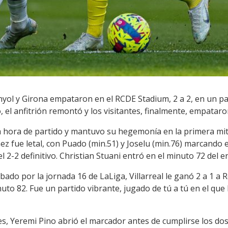
nyol y Girona empataron en el RCDE Stadium, 2 a 2, en un par
el anfitrión remontó y los visitantes, finalmente, empataro
dia hora de partido y mantuvo su hegemonía en la primera mi
z fue letal, con Puado (min.51) y Joselu (min.76) marcando e
 2-2 definitivo. Christian Stuani entró en el minuto 72 del e
bado por la jornada 16 de LaLiga, Villarreal le ganó 2 a 1 a 
uto 82. Fue un partido vibrante, jugado de tú a tú en el que 
s, Yeremi Pino abrió el marcador antes de cumplirse los do