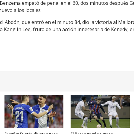
 Benzema empató de penal en el 60, dos minutos después 
uevo a los locales.
id. Abdón, que entró en el minuto 84, dio la victoria al Mall
o Kang In Lee, fruto de una acción innecesaria de Kenedy, en
España: Suerte diversa para
El Barca pegó primero