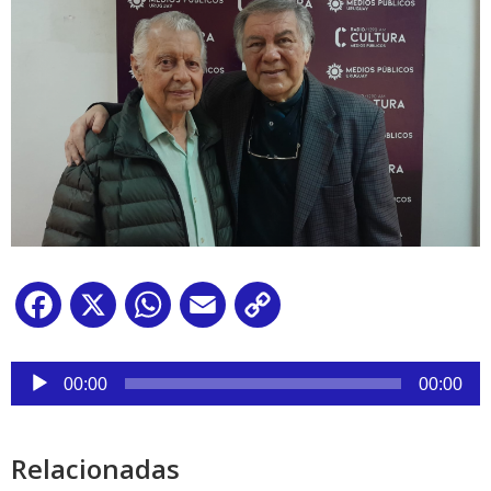
Facebook
X
WhatsApp
Email
Copy
Link
Reproductor
de
00:00
00:00
audio
Relacionadas