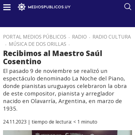
PORTAL MEDIOS PÚBLICOS
.
RADIO
.
RADIO CULTURA
.
MÚSICA DE DOS ORILLAS
.
Recibimos al Maestro Saúl
Cosentino
El pasado 9 de noviembre se realizó un
espectáculo denominado La Noche del Piano,
donde pianistas uruguayos celebraron la obra
de este compositor, pianista y arreglador
nacido en Olavarría, Argentina, en marzo de
1935.
24.11.2023 |
tiempo de lectura:
< 1
minuto