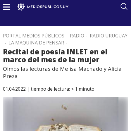
PORTAL MEDIOS PÚBLICOS
.
RADIO
.
RADIO URUGUAY
.
LA MÁQUINA DE PENSAR
.
Recital de poesía INLET en el
marco del mes de la mujer
Oímos las lecturas de Melisa Machado y Alicia
Preza
01.04.2022 |
tiempo de lectura:
< 1
minuto