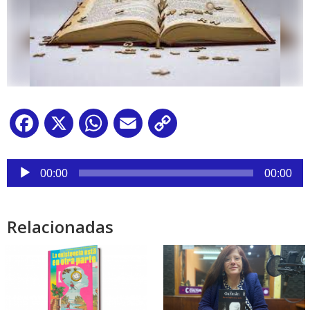
Facebook
X
WhatsApp
Email
Copy
Link
Reproductor
de
00:00
00:00
audio
Relacionadas