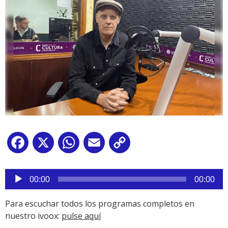
Facebook
X
WhatsApp
Email
Copy
Link
Reproductor
de
00:00
00:00
audio
Para escuchar todos los programas completos en
nuestro ivoox:
pulse aquí