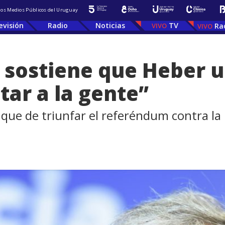
 los Medios Públicos del Uruguay
evisión
Radio
Noticias
TV
Ra
 sostiene que Heber 
tar a la gente”
ó que de triunfar el referéndum contra la 