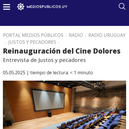
PORTAL MEDIOS PÚBLICOS
.
RADIO
.
RADIO URUGUAY
.
JUSTOS Y PECADORES
.
Reinauguración del Cine Dolores
Entrevista de Justos y pecadores
05.05.2025 |
tiempo de lectura:
< 1
minuto