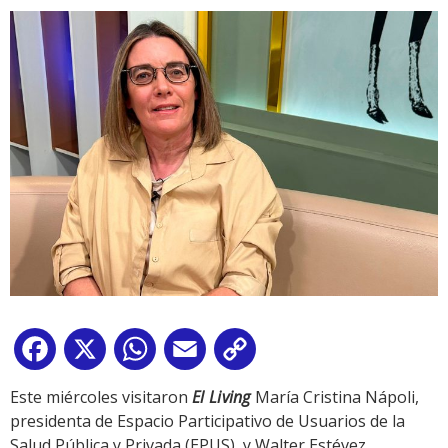
Facebook
X
WhatsApp
Email
Copy
Link
Este miércoles visitaron
El Living
María Cristina Nápoli,
presidenta de Espacio Participativo de Usuarios de la
Salud Pública y Privada (EPUS), y Walter Estévez,