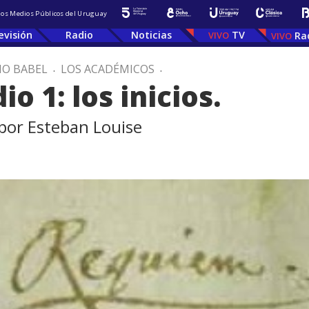
 los Medios Públicos del Uruguay
evisión
Radio
Noticias
TV
Ra
IO BABEL
.
LOS ACADÉMICOS
.
o 1: los inicios.
 por Esteban Louise