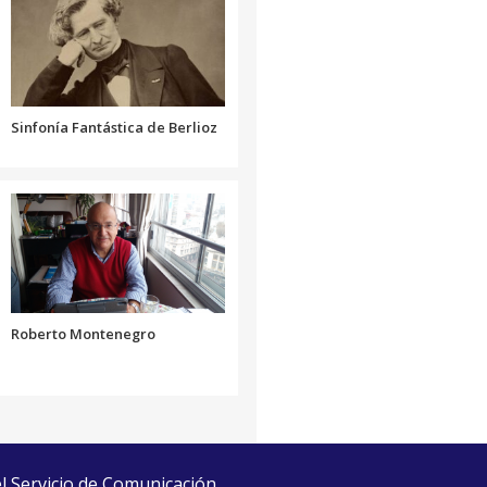
el
o
volumen.
disminuir
el
volumen.
Sinfonía Fantástica de Berlioz
Roberto Montenegro
el Servicio de Comunicación