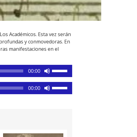
n Los Académicos. Esta vez serán
s profundas y conmovedoras. En
eras manifestaciones en el
Utiliza
00:00
las
teclas
Utiliza
00:00
de
las
flecha
teclas
arriba/abajo
de
para
flecha
aumentar
arriba/abajo
o
para
disminuir
aumentar