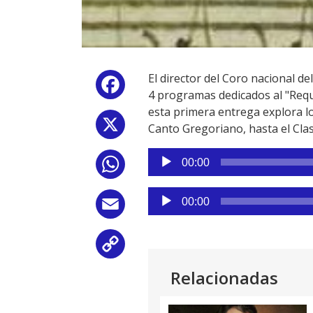
El director del Coro nacional d
Facebook
4 programas dedicados al "Req
esta primera entrega explora l
X
Canto Gregoriano, hasta el Clas
Reproductor
00:00
WhatsApp
de
audio
Reproductor
00:00
Email
de
audio
Copy
Relacionadas
Link