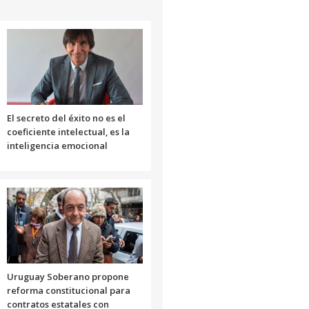
arriba/abajo
para
aumentar
o
disminuir
el
volumen.
El secreto del éxito no es el
coeficiente intelectual, es la
inteligencia emocional
Uruguay Soberano propone
reforma constitucional para
contratos estatales con