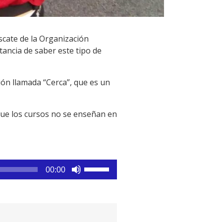
scate de la Organización
tancia de saber este tipo de
ón llamada “Cerca”, que es un
 que los cursos no se enseñan en
Utiliza
00:00
las
teclas
de
flecha