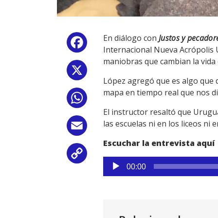
En diálogo con
Justos y pecador
Facebook
Internacional Nueva Acrópolis U
maniobras que cambian la vida 
X
López agregó que es algo que d
mapa en tiempo real que nos di
WhatsApp
El instructor resaltó que Urugu
las escuelas ni en los liceos ni 
Email
Escuchar la entrevista aquí
Copy
Reproductor
00:00
de
Link
audio