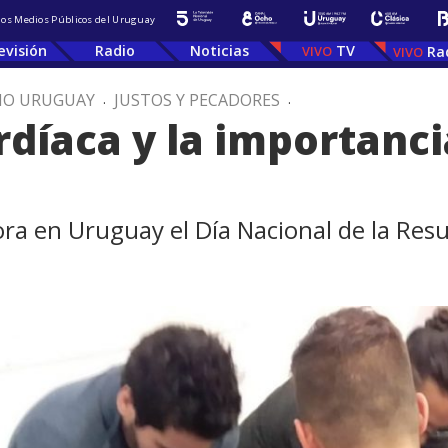
 los Medios Públicos del Uruguay
evisión
Radio
Noticias
TV
Ra
IO URUGUAY
.
JUSTOS Y PECADORES
.
rdíaca y la importanci
 en Uruguay el Día Nacional de la Resu