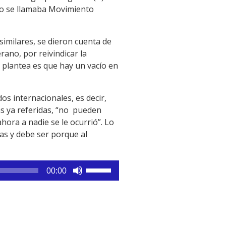
to se llamaba Movimiento
similares, se dieron cuenta de
ano, por reivindicar la
e plantea es que hay un vacío en
dos internacionales, es decir,
as ya referidas, “no pueden
hora a nadie se le ocurrió”. Lo
as y debe ser porque al
Utiliza
00:00
las
teclas
de
flecha