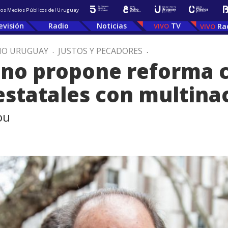
 los Medios Públicos del Uruguay
evisión
Radio
Noticias
TV
Ra
IO URUGUAY
.
JUSTOS Y PECADORES
.
no propone reforma c
estatales con multina
ou