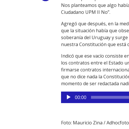
Nos planteamos que algo había
Link
Ciudadano UPM II No”.
Agregó que después, en la medid
que la situación había que obs
soberanía del Uruguay y surge l
nuestra Constitución que está 
Indicó que ese vacío consiste en
los contratos entre el Estado 
firmarse contratos internaciona
que no dice nada la Constitució
momento de ser redactada nadi
Reproductor
00:00
de
audio
Foto: Mauricio Zina / Adhocfot