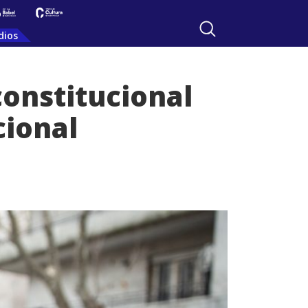
dios
onstitucional
cional