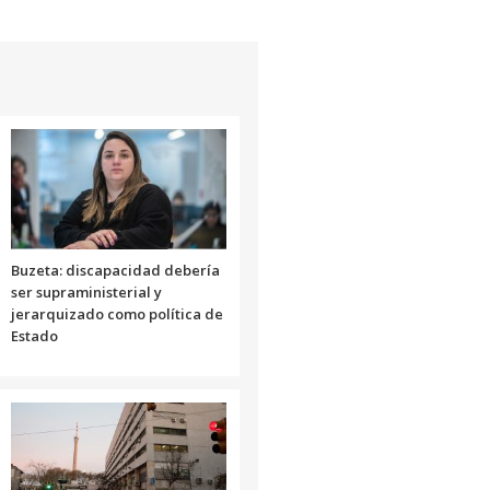
arriba/abajo
para
aumentar
o
disminuir
el
volumen.
Buzeta: discapacidad debería
ser supraministerial y
jerarquizado como política de
Estado