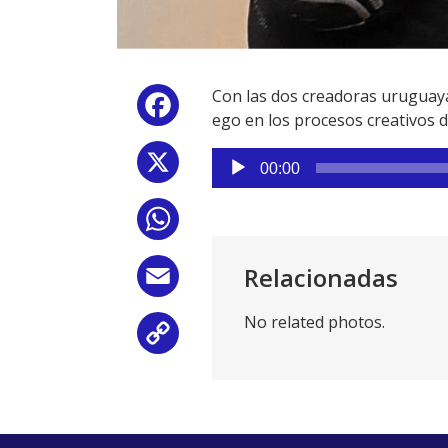
Con las dos creadoras uruguaya
Facebook
ego en los procesos creativos d
Reproductor
X
00:00
de
audio
WhatsApp
Relacionadas
Email
No related photos.
Copy
Link