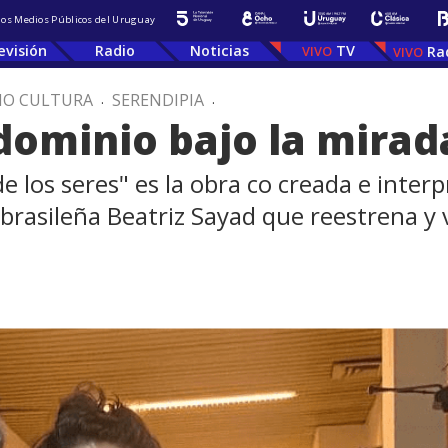
 los Medios Públicos del Uruguay
evisión
Radio
Noticias
TV
Ra
IO CULTURA
.
SERENDIPIA
.
dominio bajo la mirad
e los seres" es la obra co creada e inter
brasileña Beatriz Sayad que reestrena y va