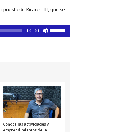
 puesta de Ricardo III, que se
Utiliza
00:00
las
teclas
de
flecha
arriba/abajo
para
aumentar
o
disminuir
el
volumen.
Conoce las actividades y
emprendimientos de la