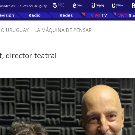
 los Medios Públicos del Uruguay
evisión
Radio
Redes
TV
Ra
IO URUGUAY
.
LA MÁQUINA DE PENSAR
.
, director teatral