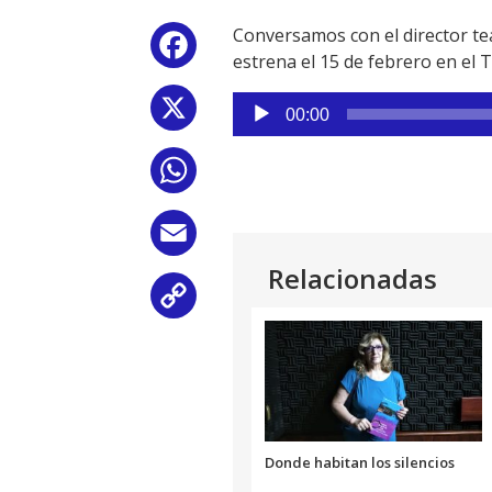
Conversamos con el director tea
Facebook
estrena el 15 de febrero en el 
Reproductor
X
00:00
de
audio
WhatsApp
Email
Relacionadas
Copy
Link
Donde habitan los silencios