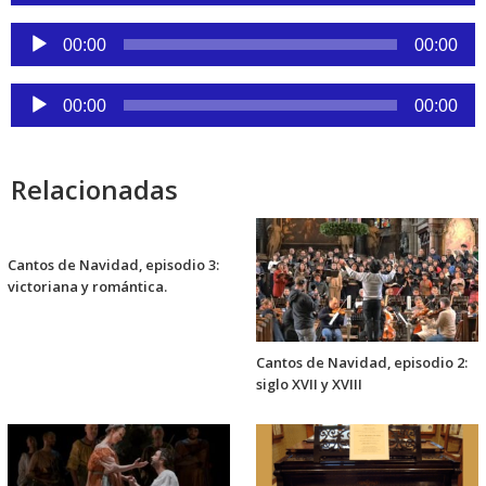
audio
Reproductor
00:00
00:00
de
audio
Reproductor
00:00
00:00
de
audio
Relacionadas
Cantos de Navidad, episodio 3:
victoriana y romántica.
Cantos de Navidad, episodio 2:
siglo XVII y XVIII