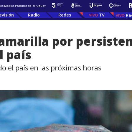
 los Medios Públicos del Uruguay
evisión
Radio
Redes
TV
Ra
amarilla por persisten
l país
do el país en las próximas horas