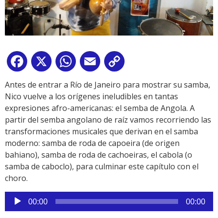
Facebook
X
WhatsApp
Email
Copy
Link
Antes de entrar a Río de Janeiro para mostrar su samba,
Nico vuelve a los orígenes ineludibles en tantas
expresiones afro-americanas: el semba de Angola. A
partir del semba angolano de raíz vamos recorriendo las
transformaciones musicales que derivan en el samba
moderno: samba de roda de capoeira (de origen
bahiano), samba de roda de cachoeiras, el cabola (o
samba de caboclo), para culminar este capítulo con el
choro.
Reproductor
00:00
00:00
de