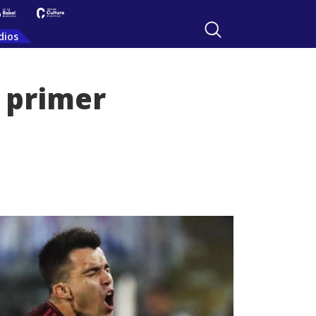
dios
l primer