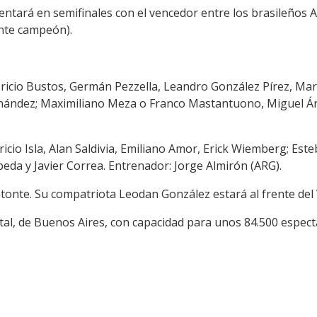
rentará en semifinales con el vencedor entre los brasileños 
ente campeón).
abricio Bustos, Germán Pezzella, Leandro González Pírez, Ma
rnández; Maximiliano Meza o Franco Mastantuono, Miguel Áng
ricio Isla, Alan Saldivia, Emiliano Amor, Erick Wiemberg; Est
peda y Javier Correa. Entrenador: Jorge Almirón (ARG).
tonte. Su compatriota Leodan González estará al frente del
l, de Buenos Aires, con capacidad para unos 84.500 espect