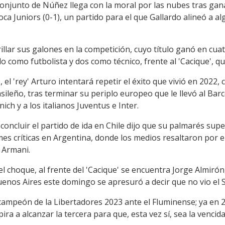
 conjunto de Núñez llega con la moral por las nubes tras gan
a Juniors (0-1), un partido para el que Gallardo alineó a al
rillar sus galones en la competición, cuyo título ganó en cu
rdo como futbolista y dos como técnico, frente al 'Cacique', 
, el 'rey' Arturo intentará repetir el éxito que vivió en 2022
ileño, tras terminar su periplo europeo que le llevó al Bar
h y a los italianos Juventus e Inter.
ncluir el partido de ida en Chile dijo que su palmarés super
mes críticas en Argentina, donde los medios resaltaron por e
 Armani.
el choque, al frente del 'Cacique' se encuentra Jorge Almiró
uenos Aires este domingo se apresuró a decir que no vio el 
ampeón de la Libertadores 2023 ante el Fluminense; ya en 20
pira a alcanzar la tercera para que, esta vez sí, sea la vencida