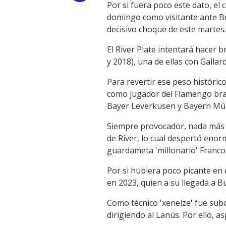
Por si fuera poco este dato, el
Link
domingo como visitante ante Boc
decisivo choque de este martes.
El River Plate intentará hacer b
y 2018), una de ellas con Galla
Para revertir ese peso histórico
como jugador del Flamengo bras
Bayer Leverkusen y Bayern Múnic
Siempre provocador, nada más co
de River, lo cual despertó enor
guardameta 'millonario' Franco
Por si hubiera poco picante en 
en 2023, quien a su llegada a B
Como técnico 'xeneize' fue subc
dirigiendo al Lanús. Por ello, as