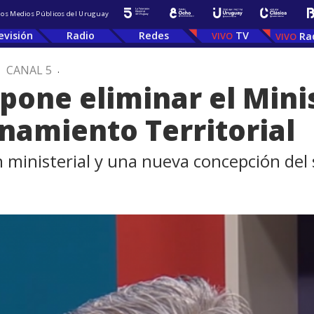
 los Medios Públicos del Uruguay
evisión
Radio
Redes
TV
Ra
.
CANAL 5
.
opone eliminar el Mini
namiento Territorial
ministerial y una nueva concepción del 