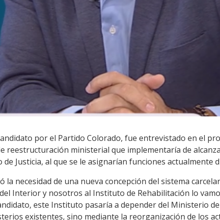
candidato por el Partido Colorado, fue entrevistado en el 
e reestructuración ministerial que implementaría de alcanzar
 de Justicia, al que se le asignarían funciones actualmente d
só la necesidad de una nueva concepción del sistema carcela
del Interior y nosotros al Instituto de Rehabilitación lo vamo
andidato, este Instituto pasaría a depender del Ministerio de J
erios existentes, sino mediante la reorganización de los act