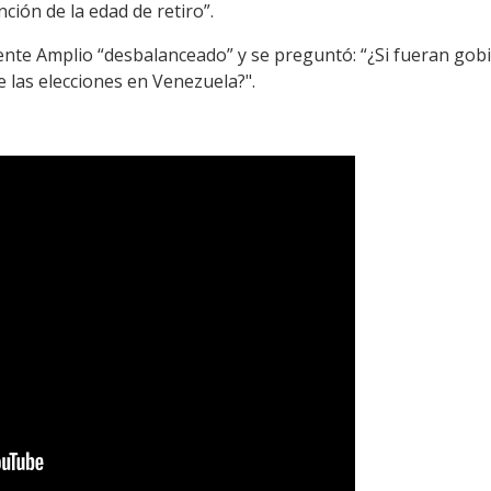
ión de la edad de retiro”.
ente Amplio “desbalanceado” y se preguntó: “¿Si fueran gobi
 las elecciones en Venezuela?".