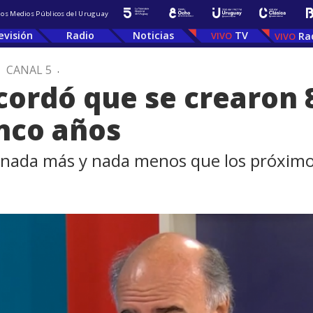
 los Medios Públicos del Uruguay
evisión
Radio
Noticias
TV
Ra
.
CANAL 5
.
cordó que se crearon 
inco años
 nada más y nada menos que los próximos