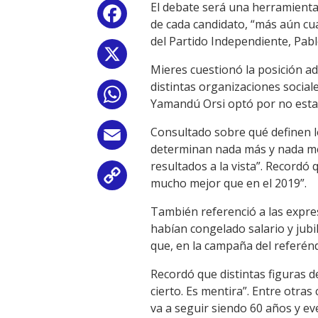
El debate será una herramienta
Facebook
de cada candidato, “más aún cu
del Partido Independiente, Pab
X
Mieres cuestionó la posición ad
distintas organizaciones socia
WhatsApp
Yamandú Orsi optó por no esta
Consultado sobre qué definen l
Email
determinan nada más y nada men
resultados a la vista”. Record
Copy
mucho mejor que en el 2019”.
Link
También referenció a las expres
habían congelado salario y jubi
que, en la campaña del referénd
Recordó que distintas figuras de
cierto. Es mentira”. Entre otra
va a seguir siendo 60 años y e