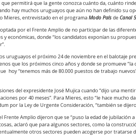
 que permitirá que la gente conozca cuánto da, cuánto rind
ando hay muchos uruguayos que aún no han definido su opció
lo Mieres, entrevistado en el programa
Modo País
de
Canal 5
optada por el Frente Amplio de no participar de las diferen
les y económicas, donde “los candidatos exponían su propu
r”.
os uruguayos el próximo 24 de noviembre en el balotaje pres
os que los próximos cinco años y donde se promueve “la co
ó que hoy “tenemos más de 80.000 puestos de trabajo nuevos
iones del expresidente José Mujica cuando “dijo una mentira
laciones por 40 meses”. Para Mieres, esto “le hace mucho d
um por la Ley de Urgente Consideración, “también se dijero
l Frente Amplio dijeron que se “puso la edad de jubilación a 
s cosas, aclaró que para algunos sectores, como la construcci
ventualmente otros sectores pueden acogerse por tratarse 