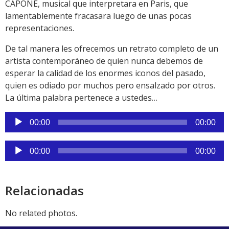
CAPONE, musical que interpretara en Paris, que
lamentablemente fracasara luego de unas pocas
representaciones.
De tal manera les ofrecemos un retrato completo de un
artista contemporáneo de quien nunca debemos de
esperar la calidad de los enormes iconos del pasado,
quien es odiado por muchos pero ensalzado por otros.
La última palabra pertenece a ustedes…
Reproductor
00:00
00:00
de
audio
Reproductor
00:00
00:00
de
audio
Relacionadas
No related photos.