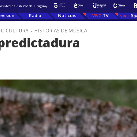
 los Medios Públicos del Uruguay
evisión
Radio
Noticias
TV
Ra
IO CULTURA
.
HISTORIAS DE MÚSICA
.
predictadura