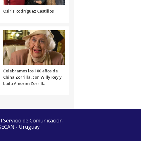
volumen.
Osiris Rodríguez Castillos
Celebramos los 100 años de
China Zorrilla, con Willy Rey y
Laila Amorim Zorrilla
el Servicio de Comunicación
 SECAN - Uruguay