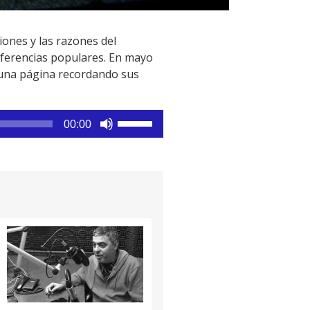
iones y las razones del
eferencias populares. En mayo
ó una página recordando sus
Utiliza
00:00
las
teclas
de
flecha
arriba/abajo
para
aumentar
o
disminuir
el
volumen.