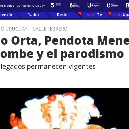
 los Medios Públicos del Uruguay
evisión
Radio
Redes
TV
Ra
IO URUGUAY
.
CALLE FEBRERO
.
o Orta, Pendota Mene
dombe y el parodismo
s legados permanecen vigentes