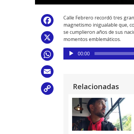
Calle Febrero recordó tres gran
Facebook
magnetismo inigualable que, c
se cumplieron años de sus naci
X
momentos emblemáticos.
Reproductor
00:00
WhatsApp
de
audio
Email
Relacionadas
Copy
Link