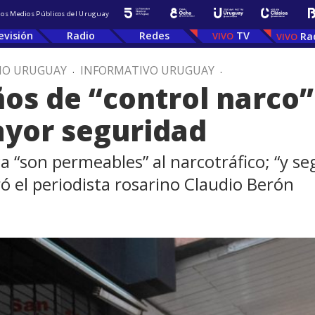
 los Medios Públicos del Uruguay
evisión
Radio
Redes
TV
Ra
IO URUGUAY
.
INFORMATIVO URUGUAY
.
os de “control narco”
yor seguridad
ítica “son permeables” al narcotráfico; “y 
ó el periodista rosarino Claudio Berón