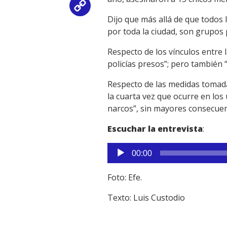
Copy
Dijo que más allá de que todos 
Link
por toda la ciudad, son grupos
Respecto de los vínculos entre 
policías presos”; pero también “h
Respecto de las medidas tomadas
la cuarta vez que ocurre en lo
narcos”, sin mayores consecuen
Escuchar la entrevista
:
Reproductor
00:00
de
audio
Foto: Efe.
Texto: Luis Custodio