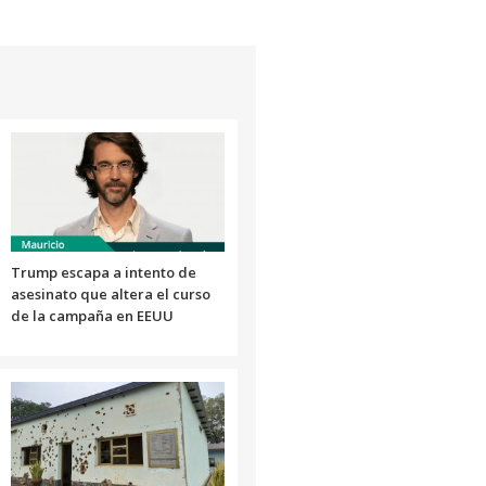
aumentar
o
disminuir
el
volumen.
Trump escapa a intento de
asesinato que altera el curso
de la campaña en EEUU