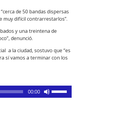
y “cerca de 50 bandas dispersas
uy difícil contrarrestarlos”.
robados y una treintena de
poco”, denunció.
ial a la ciudad, sostuvo que “es
ra sí vamos a terminar con los
Utiliza
00:00
las
teclas
de
flecha
arriba/abajo
para