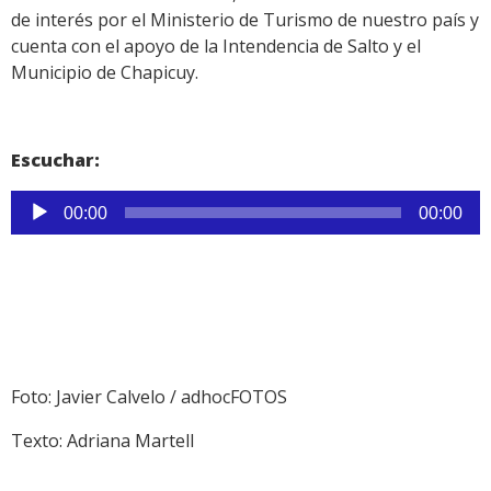
de interés por el Ministerio de Turismo de nuestro país y
cuenta con el apoyo de la Intendencia de Salto y el
Municipio de Chapicuy.
Escuchar:
Reproductor
00:00
00:00
de
audio
Foto: Javier Calvelo / adhocFOTOS
Texto: Adriana Martell