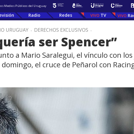
 los Medios Públicos del Uruguay
evisión
Radio
Redes
TV
Ra
IO URUGUAY
.
DERECHOS EXCLUSIVOS
.
quería ser Spencer”
unto a Mario Saralegui, el vínculo con los
el domingo, el cruce de Peñarol con Raci