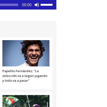
Utiliza
00:00
las
teclas
de
flecha
arriba/abajo
para
aumentar
o
disminuir
el
volumen.
Papelito Fernández: "La
selección va a seguir jugando
y todo va a pasar"