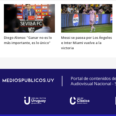
Diego Alonso: "Ganar no es lo
Messi se pasea por Los Ángeles
más importante, es lo único"
e Inter Miami vuelve a la
victoria
Portal de contenidos d
Audiovisual Nacional -