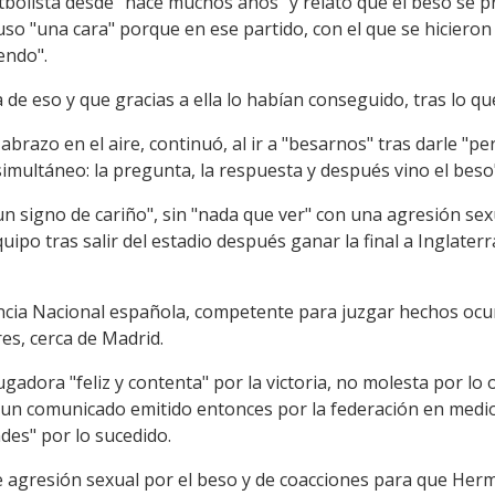
utbolista desde "hace muchos años" y relató que el beso se 
uso "una cara" porque en ese partido, con el que se hicieron
endo".
 de eso y que gracias a ella lo habían conseguido, tras lo qu
brazo en el aire, continuó, al ir a "besarnos" tras darle "pe
imultáneo: la pregunta, la respuesta y después vino el beso
n signo de cariño", sin "nada que ver" con una agresión sexua
uipo tras salir del estadio después ganar la final a Inglater
diencia Nacional española, competente para juzgar hechos oc
s, cerca de Madrid.
ugadora "feliz y contenta" por la victoria, no molesta por lo
 un comunicado emitido entonces por la federación en medio 
es" por lo sucedido.
 agresión sexual por el beso y de coacciones para que Hermos