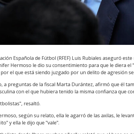
ración Española de Fútbol (RFEF) Luis Rubiales aseguró este
ifer Hermoso le dio su consentimiento para que le diera el "b
y por el que está siendo juzgado por un delito de agresión se
, a preguntas de la fiscal Marta Durántez, afirmó que él ta
asculina con el que hubiera tenido la misma confianza que c
olistas", resaltó.
rmoso, según su relato, ella le agarró de las axilas, le levant
o" y ella le dijo que "vale".