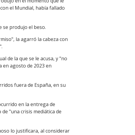
produjo en el momento que le
 con el Mundial, había fallado
e se produjo el beso.
rmiso", la agarró la cabeza con
".
l de la que se le acusa, y "no
ra en agosto de 2023 en
urridos fuera de España, en su
 ocurrido en la entrega de
de "una crisis mediática de
o lo justificara, al considerar