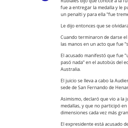
Rubiales dijo que conoce a la f
fue a entregar la medalla y le p
Link
un penalti y para ella "fue trem
Le dijo entonces que se olvidara
Cuando terminaron de darse el a
las manos en un acto que fue "s
El acusado manifestó que fue "u
pasó nada" en el autobús del eq
Australia.
El juicio se lleva a cabo la Au
sede de San Fernando de Henare
Asimismo, declaró que vio a la j
medallas, y que no participó en
dimensiones cada vez más grand
El expresidente está acusado de