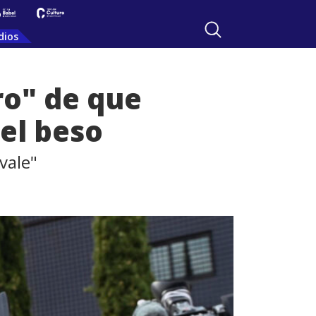
dios
ro" de que
el beso
"vale"