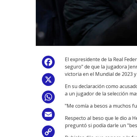
El expresidente de la Real Fede
Facebook
seguro" de que la jugadora Jenn
victoria en el Mundial de 2023 
X
En su declaración como acusado
a un jugador de la selección m
WhatsApp
"Me comía a besos a muchos futb
Email
Respecto al beso que le dio a He
preguntó si podía darle un "besit
Copy