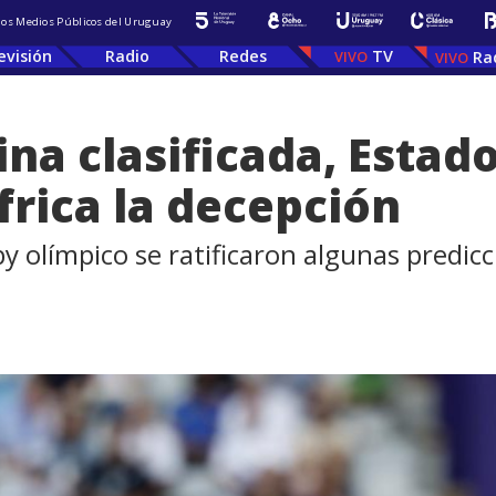
 los Medios Públicos del Uruguay
evisión
Radio
Redes
TV
Ra
na clasificada, Estad
frica la decepción
by olímpico se ratificaron algunas predic