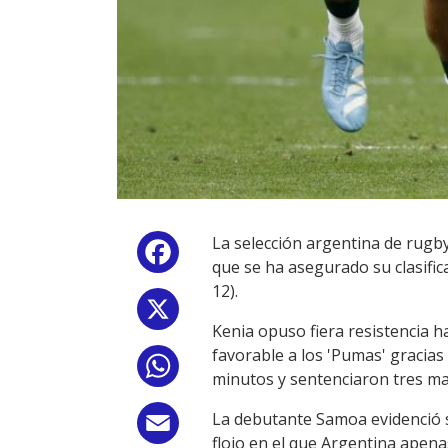
La selección argentina de rugb
Facebook
que se ha asegurado su clasifica
12).
X
Kenia opuso fiera resistencia 
favorable a los 'Pumas' gracias
WhatsApp
minutos y sentenciaron tres ma
La debutante Samoa evidenció s
Email
flojo en el que Argentina apena