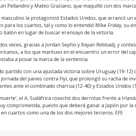
n Pellandini y Mateo Graziano, que maquilló con dos marcas
 masculino la protagonizó Estados Unidos, que arrancó un e
ión para los cuartos, tal y como lo entendió Mike Friday, su 
 balón en lugar de buscar el ensayo de la victoria.
 dos veces, gracias a Jordan Sepho y Rayan Rebbadj, y cont
icanos, a los que mantuvo en el encuentro un error del capi
estaba a posar la marca de la sentencia.
do partido con una ajustada victoria sobre Uruguay (19-12) q
 jornada del jueves contra Fiyi, que prolongó su racha de inv
entes ante el combinado charrúa (12-40) y Estados Unidos (1
uerte', el A, Sudáfrica cosechó dos derrotas frente a Irland
muy comprometida, puesto que deberá ganar a Japón por la ma
 en cuartos como una de los dos mejores terceros. EFE