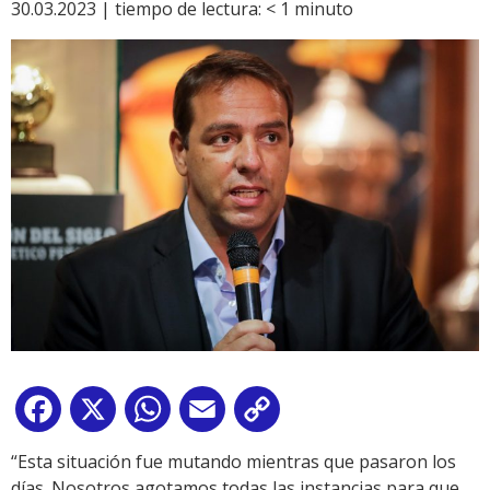
30.03.2023 |
tiempo de lectura:
< 1
minuto
Facebook
X
WhatsApp
Email
Copy
Link
“Esta situación fue mutando mientras que pasaron los
días. Nosotros agotamos todas las instancias para que