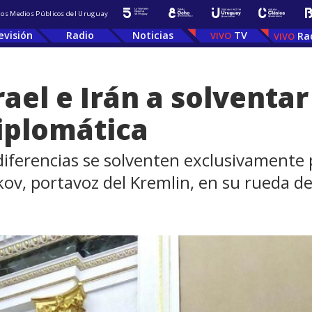
 los Medios Públicos del Uruguay
evisión
Radio
Noticias
TV
Ra
rael e Irán a solventar
diplomática
ferencias se solventen exclusivamente p
kov, portavoz del Kremlin, en su rueda de