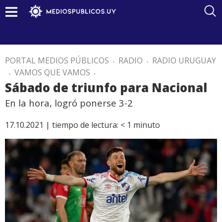
PORTAL MEDIOS PÚBLICOS
.
RADIO
.
RADIO URUGUAY
.
VAMOS QUE VAMOS
.
Sábado de triunfo para Nacional
En la hora, logró ponerse 3-2
17.10.2021 |
tiempo de lectura:
< 1
minuto