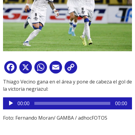
Facebook
X
WhatsApp
Email
Copy
Link
Thiago Vecino gana en el área y pone de cabeza el gol de
la victoria negriazul:
Reproductor
00:00
00:00
de
audio
Foto: Fernando Moran/ GAMBA / adhocFOTOS