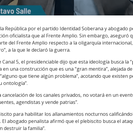
e la República por el partido Identidad Soberana y abogado p
ición oficialista que al Frente Amplio. Sin embargo, aseguró 
arte del Frente Amplio respecto a la oligarquía internaciona
”, a la que le declaró la guerra.
Canal 5, el presidenciable dijo que esta ideología busca la “
da en una construcción que es una “gran mentira”, alejada de
 “alguno que tiene algún problema”, acotando que existen 
u ontología”.
la cancelación de los canales privados, no votará en un event
uentes, agendistas y vende patrias”.
iscito para habilitar los allanamientos nocturnos calificánd
”. El abogado penalista afirmó que el plebiscito busca el ataq
n destruir la familia”.