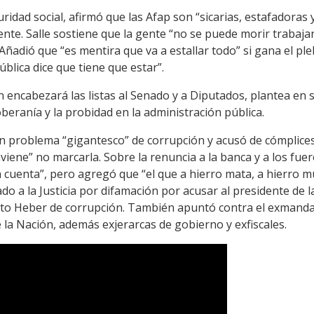
uridad social, afirmó que las Afap son “sicarias, estafadoras
nte. Salle sostiene que la gente “no se puede morir trabaja
Añadió que “es mentira que va a estallar todo” si gana el plebi
blica dice que tiene que estar”.
n encabezará las listas al Senado y a Diputados, plantea en 
oberanía y la probidad en la administración pública.
n problema “gigantesco” de corrupción y acusó de cómplice
viene” no marcarla. Sobre la renuncia a la banca y a los fue
n cuenta”, pero agregó que “el que a hierro mata, a hierro m
do a la Justicia por difamación por acusar al presidente de la
erto Heber de corrupción. También apuntó contra el exmandat
e la Nación, además exjerarcas de gobierno y exfiscales.