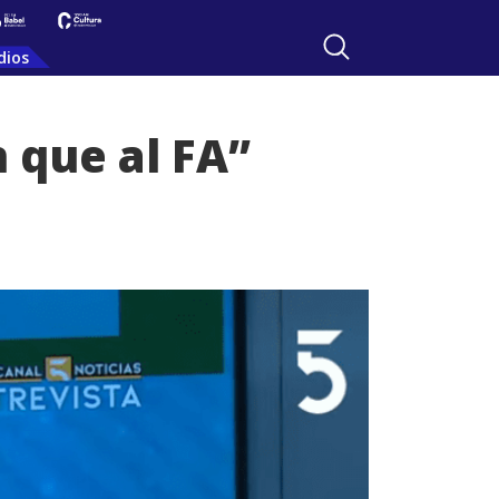
dios
n que al FA”