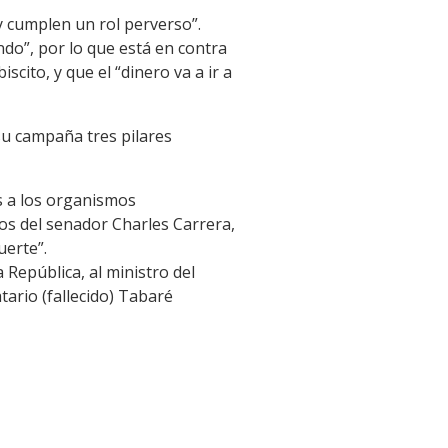
 y cumplen un rol perverso”.
ndo”, por lo que está en contra
scito, y que el “dinero va a ir a
su campaña tres pilares
s a los organismos
ros del senador Charles Carrera,
uerte”.
 República, al ministro del
ario (fallecido) Tabaré