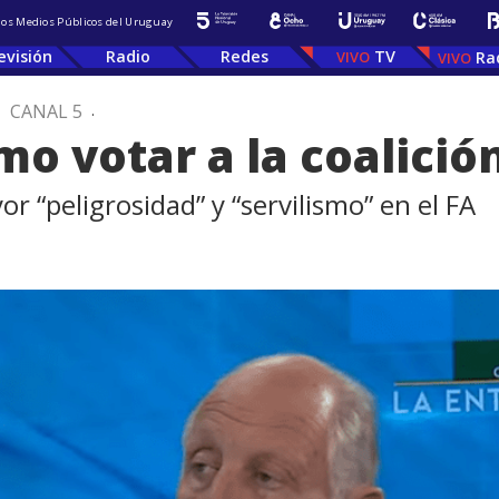
 los Medios Públicos del Uruguay
evisión
Radio
Redes
TV
Ra
.
CANAL 5
.
smo votar a la coalició
r “peligrosidad” y “servilismo” en el FA