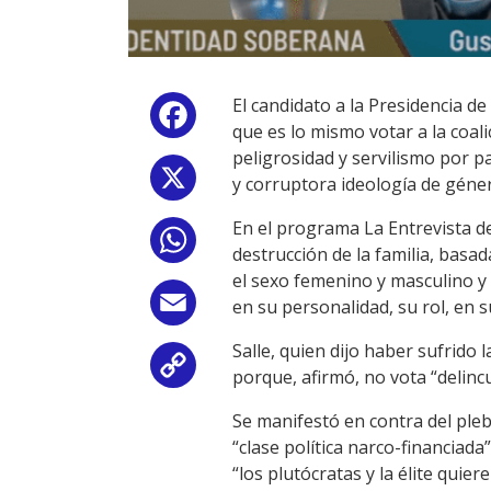
El candidato a la Presidencia d
Facebook
que es lo mismo votar a la coal
peligrosidad y servilismo por p
X
y corruptora ideología de género
En el programa La Entrevista de 
WhatsApp
destrucción de la familia, basa
el sexo femenino y masculino y
Email
en su personalidad, su rol, en s
Salle, quien dijo haber sufrido 
Copy
porque, afirmó, no vota “delinc
Link
Se manifestó en contra del pleb
“clase política narco-financiada
“los plutócratas y la élite quiere