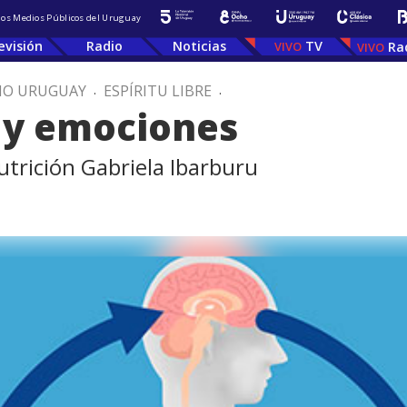
 los Medios Públicos del Uruguay
evisión
Radio
Noticias
TV
Ra
IO URUGUAY
.
ESPÍRITU LIBRE
.
l y emociones
utrición Gabriela Ibarburu