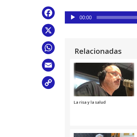
Reproductor
Facebook
de
00:00
audio
X
WhatsApp
Relacionadas
Email
Copy
Link
La risa y la salud