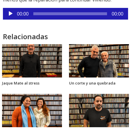
Reproductor
00:00
00:00
de
audio
Relacionadas
Jaque Mate al stress
Un corte y una quebrada