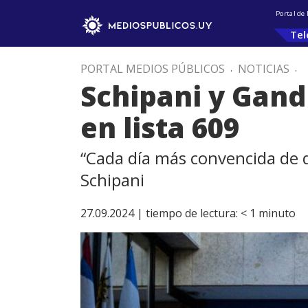
Portal de
Tel
PORTAL MEDIOS PÚBLICOS
.
NOTICIAS
.
Schipani y Gand
en lista 609
“Cada día más convencida de d
Schipani
27.09.2024 |
tiempo de lectura:
< 1
minuto