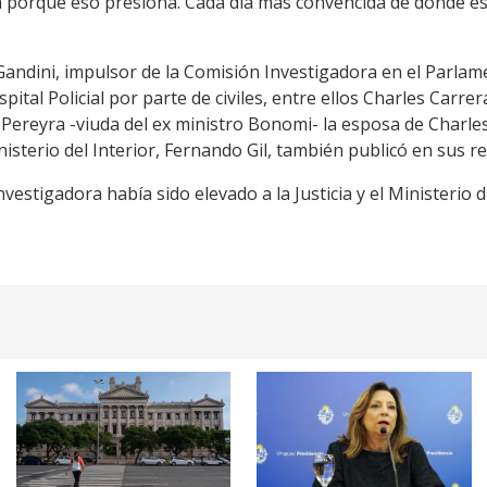
ia porque eso presiona. Cada día más convencida de donde es
Gandini, impulsor de la Comisión Investigadora en el Parlam
pital Policial por parte de civiles, entre ellos Charles Carrera
ereyra -viuda del ex ministro Bonomi- la esposa de Charles C
terio del Interior, Fernando Gil, también publicó en sus rede
vestigadora había sido elevado a la Justicia y el Ministerio 