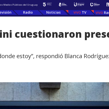
 los Medios Públicos del Uruguay
evisión
Radio
Noticias
TV
Ra
ini cuestionaron pres
onde estoy”, respondió Blanca Rodríguez