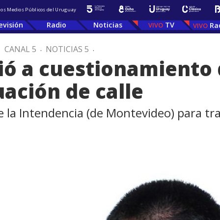
 los Medios Públicos del Uruguay
evisión
Radio
Noticias
TV
Ra
.
CANAL 5
.
NOTICIAS 5
.
ió a cuestionamiento 
uación de calle
la Intendencia (de Montevideo) para traba