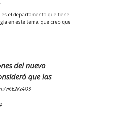
.
es el departamento que tiene
ía en este tema, que creo que
ones del nuevo
nsideró que las
com/vi6E2Kz4O3
4