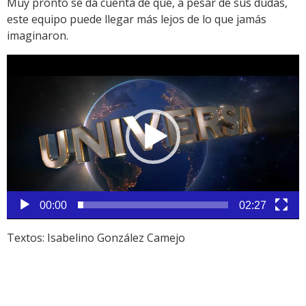
Muy pronto se da cuenta de que, a pesar de sus dudas,
este equipo puede llegar más lejos de lo que jamás
imaginaron.
Reproductor
de
vídeo
00:00
02:27
Textos: Isabelino González Camejo