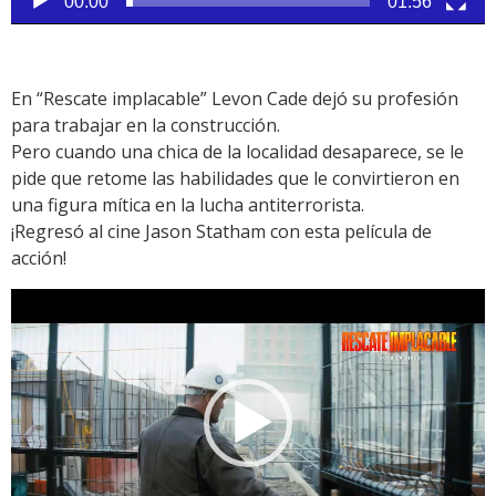
00:00
01:56
En “Rescate implacable” Levon Cade dejó su profesión
para trabajar en la construcción.
Pero cuando una chica de la localidad desaparece, se le
pide que retome las habilidades que le convirtieron en
una figura mítica en la lucha antiterrorista.
¡Regresó al cine Jason Statham con esta película de
acción!
Reproductor
de
vídeo