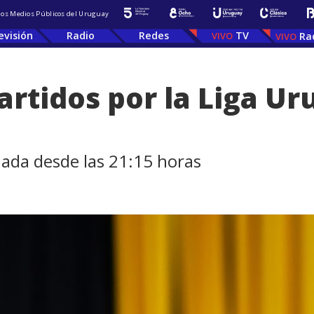
 los Medios Públicos del Uruguay
evisión
Radio
Redes
TV
Ra
partidos por la Liga U
uada desde las 21:15 horas