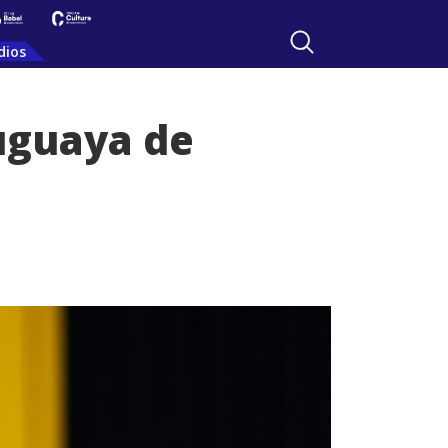
dios
ruguaya de