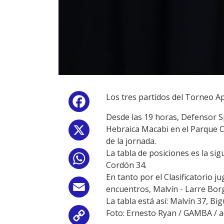
Los tres partidos del Torneo Ape
Facebook
Desde las
19 horas,
Defensor S
Hebraica Macabi en el Parque C
X
de la jornada.
La tabla de posiciones es la si
WhatsApp
Cordón 34.
En tanto por el Clasificatorio j
Email
encuentros,
Malvín - Larre Bor
La tabla está así: Malvín 37, Bi
Foto: Ernesto Ryan / GAMBA /
Copy