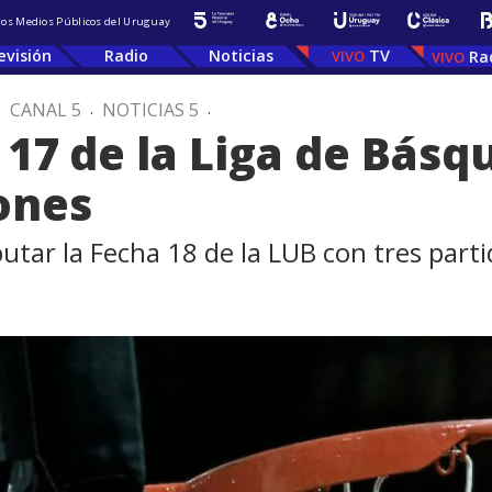
 los Medios Públicos del Uruguay
evisión
Radio
Noticias
TV
Ra
.
CANAL 5
.
NOTICIAS 5
.
 17 de la Liga de Básqu
iones
utar la Fecha 18 de la LUB con tres part