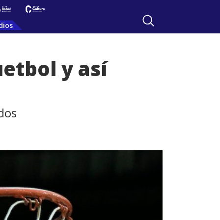
dios
etbol y así
idos