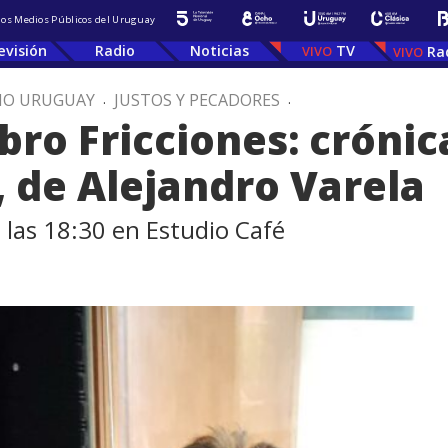
 los Medios Públicos del Uruguay
evisión
Radio
Noticias
TV
Ra
IO URUGUAY
.
JUSTOS Y PECADORES
.
ibro Fricciones: crónic
, de Alejandro Varela
 las 18:30 en Estudio Café