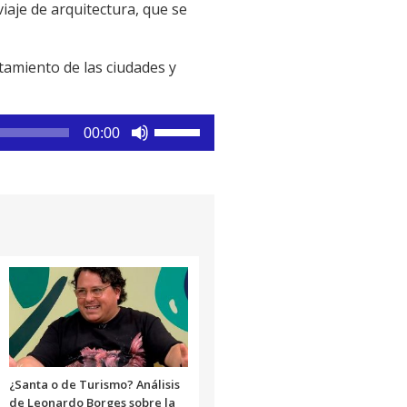
viaje de arquitectura, que se
rtamiento de las ciudades y
Utiliza
00:00
las
teclas
de
flecha
arriba/abajo
para
aumentar
o
disminuir
el
volumen.
¿Santa o de Turismo? Análisis
de Leonardo Borges sobre la