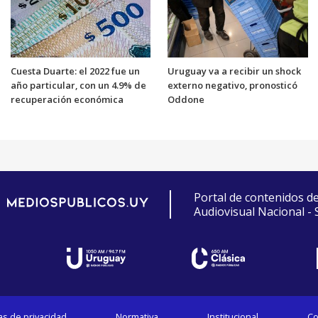
Cuesta Duarte: el 2022 fue un
Uruguay va a recibir un shock
año particular, con un 4.9% de
externo negativo, pronosticó
recuperación económica
Oddone
Portal de contenidos d
Audiovisual Nacional -
cas de privacidad
Normativa
Institucional
Co