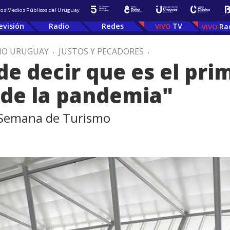
 los Medios Públicos del Uruguay
evisión
Radio
Redes
TV
Ra
IO URUGUAY
.
JUSTOS Y PECADORES
.
de decir que es el pri
 de la pandemia"
 Semana de Turismo