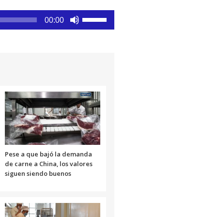
Utiliza
00:00
las
teclas
de
flecha
arriba/abajo
para
aumentar
o
disminuir
el
volumen.
Pese a que bajó la demanda
de carne a China, los valores
siguen siendo buenos