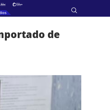
dios
importado de