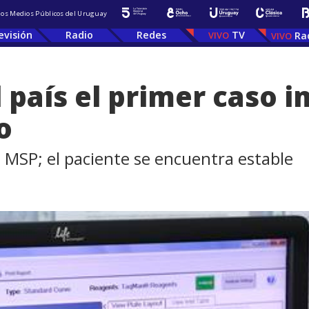
 los Medios Públicos del Uruguay
evisión
Radio
Redes
TV
Ra
l país el primer caso 
o
l MSP; el paciente se encuentra estable