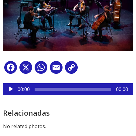
Facebook
X
WhatsApp
Email
Copy
Link
Reproductor
de
00:00
00:00
audio
Relacionadas
No related photos.