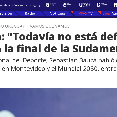
 los Medios Públicos del Uruguay
evisión
Radio
Noticias
TV
Ra
IO URUGUAY
.
VAMOS QUE VAMOS
.
: "Todavía no está def
 la final de la Sudame
acional del Deporte, Sebastián Bauza hab
a en Montevideo y el Mundial 2030, entre