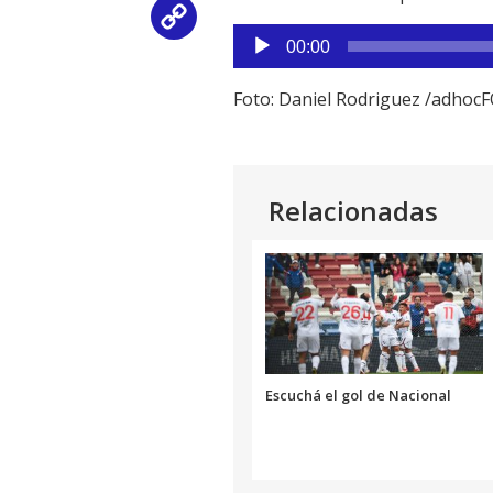
Copy
Reproductor
00:00
de
Link
audio
Foto: Daniel Rodriguez /adho
Relacionadas
Escuchá el gol de Nacional