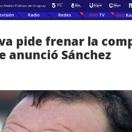
 los Medios Públicos del Uruguay
evisión
Radio
Redes
TV
Ra
va pide frenar la comp
ue anunció Sánchez