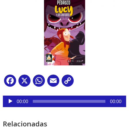
Facebook
X
WhatsApp
Email
Copy
Link
Reproductor
de
00:00
00:00
audio
Relacionadas