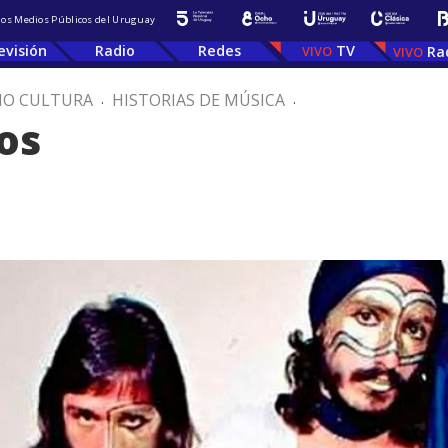
 los Medios Públicos del Uruguay
evisión
Radio
Redes
TV
Ra
IO CULTURA
.
HISTORIAS DE MÚSICA
.
os