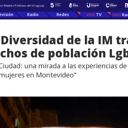
 los Medios Públicos del Uruguay
evisión
Radio
Redes
TV
Ra
 Diversidad de la IM t
echos de población Lg
 Ciudad: una mirada a las experiencias d
 mujeres en Montevideo"