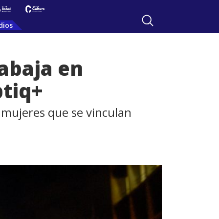
dios
rabaja en
btiq+
e mujeres que se vinculan